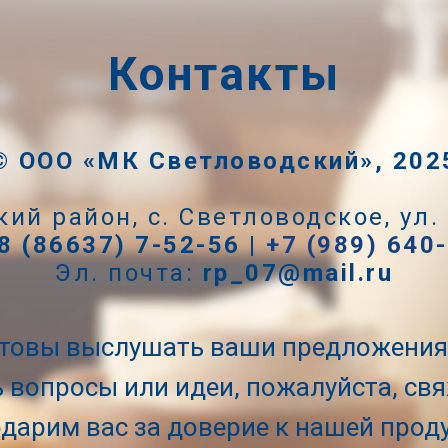
Контакты
©
ООО «МК Светловодский», 202
кий район, с. Светловодское, ул.
8 (86637) 7-52-56 |
+7 (989) 640
Эл. почта:
rp_07@mail.ru
отовы выслушать ваши предложения 
ть вопросы или идеи, пожалуйста, свя
дарим вас за доверие к нашей прод