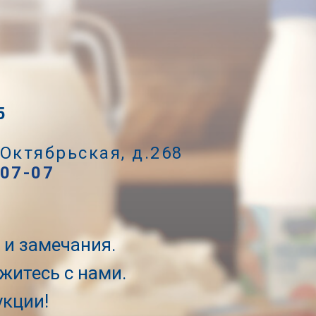
5
 Октябрьская, д.268
-07-07
и замечания.
житесь с нами.
укции!