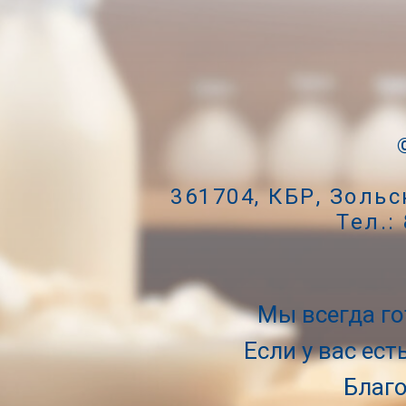
361704, КБР, Зольс
Тел.:
Мы всегда г
Если у вас ес
Благо